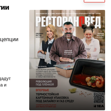
гии
нцепции
дадут
а и