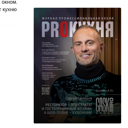
 окном.
т кухню