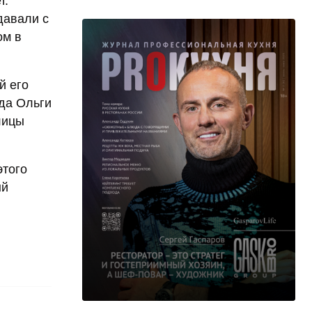
т.
давали с
ом в
й его
еда Ольги
лицы
этого
ый