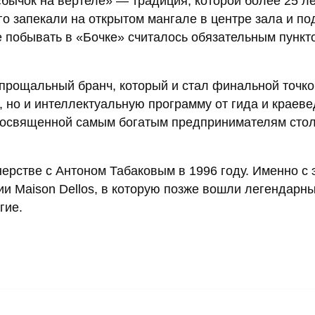
бычок на вертеле» — традиция, которой более 25 ле
го запекали на открытом мангале в центре зала и по
 побывать в «Бочке» считалось обязательным пункт
 прощальный бранч, который и стал финальной точко
, но и интеллектуальную программу от гида и краев
 посвященной самым богатым предпринимателям сто
рстве с Антоном Табаковым в 1996 году. Именно с 
и Maison Dellos, в которую позже вошли легендарн
гие.