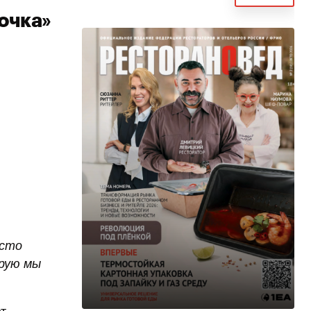
очка»
осто
орую мы