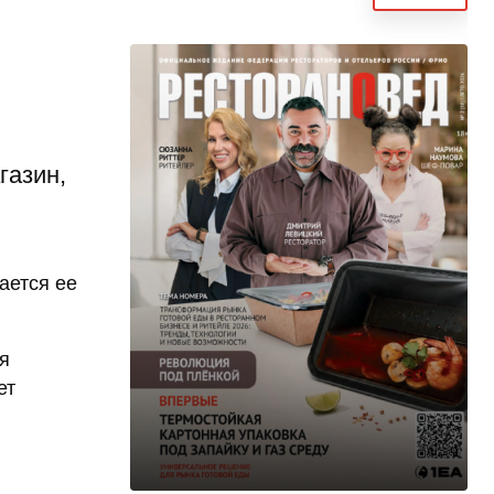
газин,
ается ее
я
ет