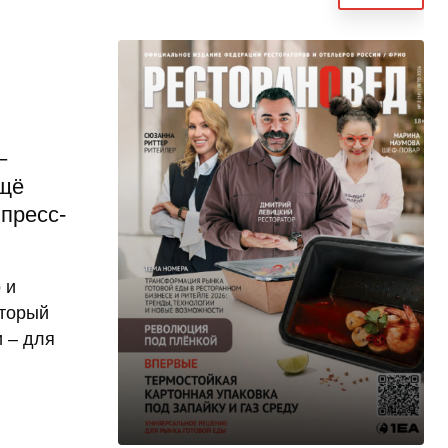
–
ещё
пресс-
 и
оторый
 – для