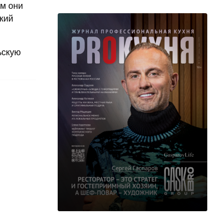
ым они
кий
ьскую