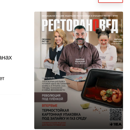
анах
ет