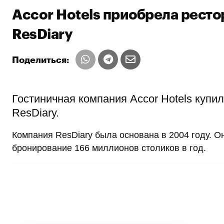
Аccor Hotels приобрела рест
ResDiary
Поделиться:
Гостиничная компания Аccor Hotels купи
ResDiary.
Компания ResDiary была основана в 2004 году. О
бронирование 166 миллионов столиков в год.