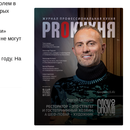
голем в
орых
ии»
не могут
году. На