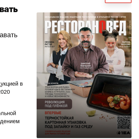
вать
авать
укцией в
2020
ольной
едением