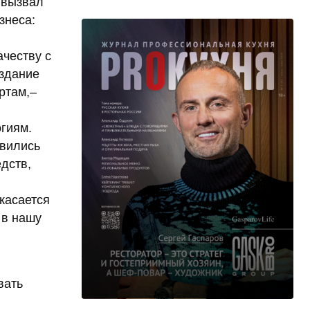
 вызвал
знеса:
честву с
здание
ртам,–
гиям.
явились
дств,
касается
 в нашу
вать