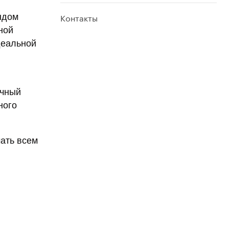
Контакты
ндом
ной
деальной
ечный
ного
чать всем