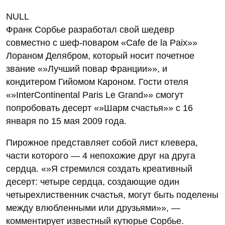
NULL
Франк Сорбье разработал свой шедевр
совместно с шеф-поваром «Cafe de la Paix»»
Лораном Делябром, который носит почетное
звание «»Лучший повар Франции»», и
кондитером Гийомом Кароном. Гости отеля
«»InterContinental Paris Le Grand»» смогут
попробовать десерт «»Шарм счастья»» с 16
января по 15 мая 2009 года.
Пирожное представляет собой лист клевера,
части которого — 4 непохожие друг на друга
сердца. «»Я стремился создать креативный
десерт: четыре сердца, создающие один
четырехлиственник счастья, могут быть поделены
между влюбленными или друзьями»», —
комментирует известный кутюрье Сорбье.