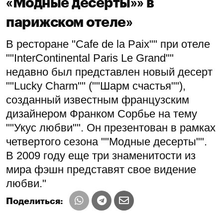
«Модные десерты»» в
парижском отеле»
В ресторане "Cafe de la Paix"" при отеле
""InterContinental Paris Le Grand""
недавно был представлен новый десерт
""Lucky Charm"" (""Шарм счастья""),
созданный известным французским
дизайнером Франком Сорбье на тему
""Укус любви"". Он презентован в рамках
четвертого сезона ""Модные десерты"".
В 2009 году еще три знаменитости из
мира фэшн представят свое видение
любви."
Поделиться: