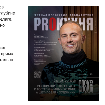
ов
 глубине
елаге.
оно
ает
р прямо
нтально