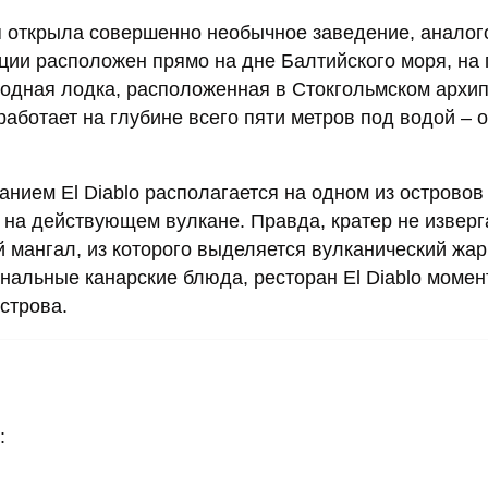
ия открыла совершенно необычное заведение, аналог
еции расположен прямо на дне Балтийского моря, на
одная лодка, расположенная в Стокгольмском архип
аботает на глубине всего пяти метров под водой – 
нием El Diablo располагается на одном из островов
у на действующем вулкане. Правда, кратер не изверг
 мангал, из которого выделяется вулканический жа
ональные канарские блюда, ресторан El Diablo моме
строва.
: