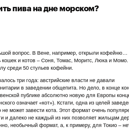
ить пива на дне морском?
ьшой вопрос. В Вене, например, открыли кофейню… 
 кошек и котов – Соня, Томас, Моритс, Люка и Момо.
алу среди 50 стульев кофейни.
валось три года: австрийские власти не давали
итарии в заведении общепита. Но дело, в конце ко
 венской публике абсолютно новую для Европы кон
ского означает «кот»). Кстати, одна из целей заведе
о не может завести кота. Этот формат очень популяр
ги и далеко не каждый из них позволяет жильцам де
но, необычный формат, а, к примеру, для Токио – нет