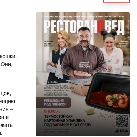
кошки.
 Они,
нцов,
цепцию
ния –
ен в
ржать
.