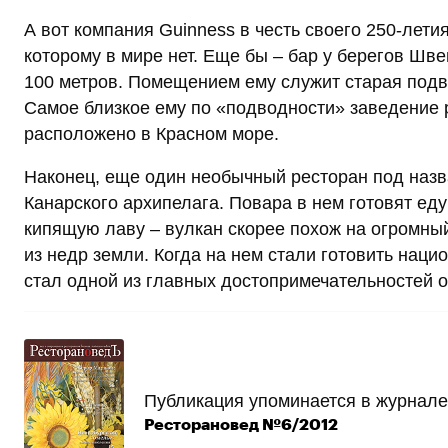
А вот компания Guinness в честь своего 250-лет
которому в мире нет. Еще бы – бар у берегов Шв
100 метров. Помещением ему служит старая подв
Самое близкое ему по «подводности» заведение р
расположено в Красном море.
Наконец, еще один необычный ресторан под назва
Канарского архипелага. Повара в нем готовят ед
кипящую лаву – вулкан скорее похож на огромный
из недр земли. Когда на нем стали готовить наци
стал одной из главных достопримечательностей о
Публикация упоминается в журнале
Ресторановед №6/2012