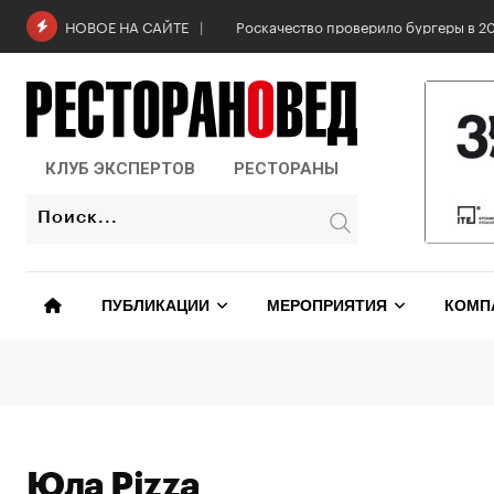
Skip
Роскачество проверило бургеры в 2
НОВОЕ НА САЙТЕ
to
content
КЛУБ ЭКСПЕРТОВ
РЕСТОРАНЫ
ПУБЛИКАЦИИ
МЕРОПРИЯТИЯ
КОМП
Юла Pizza