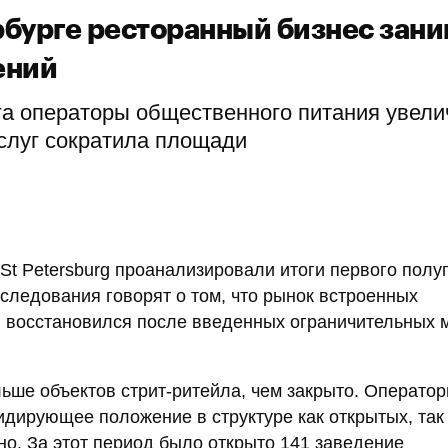
рбурге ресторанный бизнес зан
ений
га операторы общественного питания увели
услуг сократила площади
 St Petersburg проанализировали итоги первого полу
сследования говорят о том, что рынок встроенных
 восстановился после введенных ограничительных 
льше объектов стрит-ритейла, чем закрыто. Операто
дирующее положение в структуре как открытых, так
о. За этот период было открыто 141 заведение