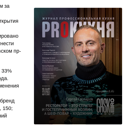
м за
ткрытия
,
ировано
тнести
вском пр-
а 33%
ода.
зменения
,
 бренд
 150;
ний