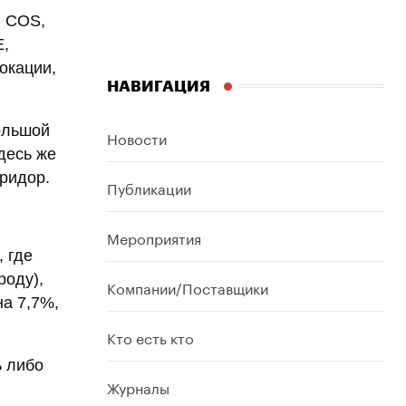
в COS,
E,
окации,
НАВИГАЦИЯ
ольшой
Новости
десь же
оридор.
Публикации
Мероприятия
 где
роду),
Компании/Поставщики
на 7,7%,
Кто есть кто
ь либо
Журналы