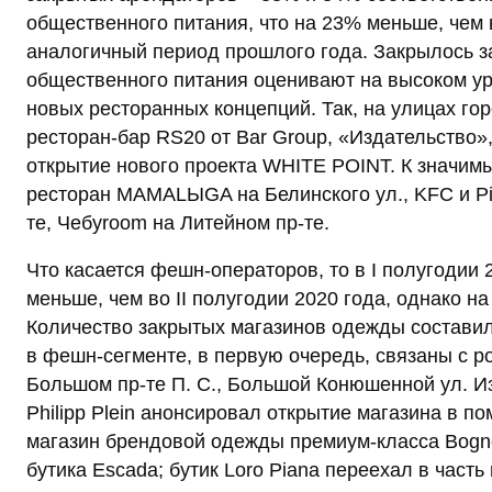
общественного питания, что на 23% меньше, чем в
аналогичный период прошлого года. Закрылось з
общественного питания оценивают на высоком ур
новых ресторанных концепций. Так, на улицах гор
ресторан-бар RS20 от Bar Group, «Издательство»
открытие нового проекта WHITE POINT. К значим
ресторан МАМАLЫGA на Белинского ул., KFC и Pizz
те, Чебуroom на Литейном пр-те.
Что касается фешн-операторов, то в I полугодии
меньше, чем во II полугодии 2020 года, однако н
Количество закрытых магазинов одежды составил
в фешн-сегменте, в первую очередь, связаны с р
Большом пр-те П. С., Большой Конюшенной ул. И
Philipp Plein анонсировал открытие магазина в п
магазин брендовой одежды премиум-класса Bogn
бутика Escada; бутик Loro Piana переехал в часть