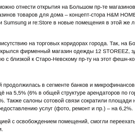
можно отнести открытия на Большом пр-те магазино
агазинов товаров для дома – концепт-стора H&M HOM
 Sumsung и re:Store в новые помещения в этой же л
исутствию на торговых коридорах города. Так, на Б
 открылся фирменный магазин одежды 12 STOREEZ, з
ю с близкой к Старо-Невскому пр-ту на этот фешн-к
 продолжилась в сегменте банков и микрофинансов,
ё на 5,5% (6% в общей структуре арендаторов по го
%. Также салоны сотовой связи сократили площади 
едоставлению услуг (фото, ремонт и пр.) – на 6,2%.
цией с освобождением помещений, смогли переехат
и.