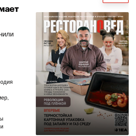
имает
чили
годия
мер,
ры
 и