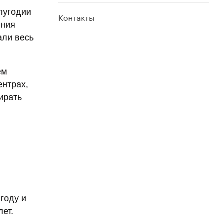
олугодии
Контакты
ения
али весь
ем
ентрах,
ирать
году и
ет.