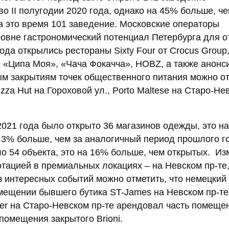
о II полугодии 2020 года, однако на 45% больше, че
а это время 101 заведение. Московские операторы
овне гастрономический потенциал Петербурга для о
ода открылись рестораны Sixty Four от Crocus Group
, «Ципа Моя», «Чача Фокачча», HOBZ, а также анонс
ым закрытиям точек общественного питания можно о
a Hut на Гороховой ул., Porto Maltese на Старо-Не
 2021 года было открыто 36 магазинов одежды, это н
а 3% больше, чем за аналогичный период прошлого г
о 54 объекта, это на 16% больше, чем открытых. И
отацией в премиальных локациях – на Невском пр-те
з интересных событий можно отметить, что немецкий
омещении бывшего бутика ST-James на Невском пр-те,
er на Старо-Невском пр-те арендовал часть помеще
 помещения закрытого Brioni.