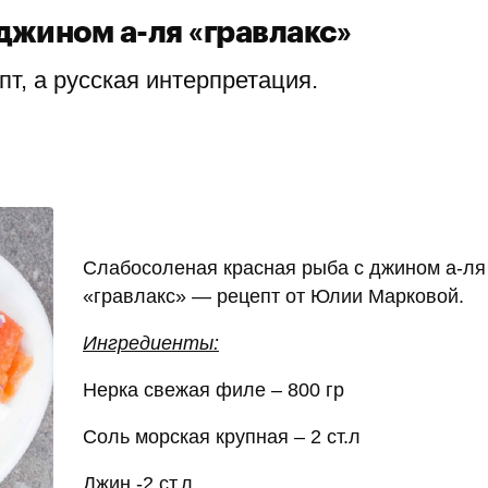
джином а-ля «гравлакс»
т, а русская интерпретация.
Слабосоленая красная рыба с джином а-ля
«гравлакс» — рецепт от Юлии Марковой.
Ингредиенты:
Нерка свежая филе – 800 гр
Соль морская крупная – 2 ст.л
Джин -2 ст.л