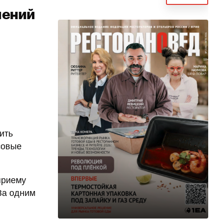
чений
ить
совые
приему
 За одним