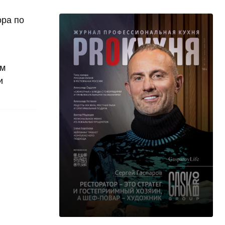
ора по
и
ем
и