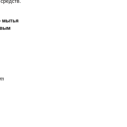
средств.
о мытья
овым
ет