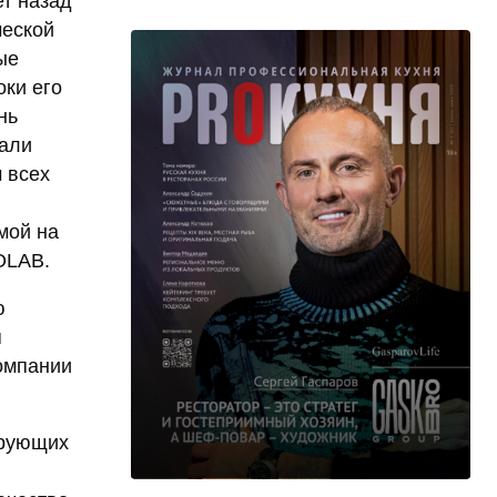
т назад
ческой
ые
оки его
нь
чали
 всех
мой на
OLAB.
ю
я
компании
ирующих