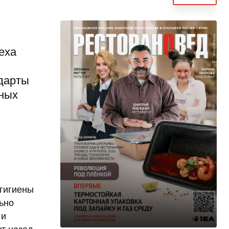
еха
ндарты
ьных
гигиены
ьно
 и