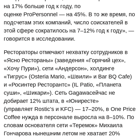
на 17% больше год к году, по
оценке ProPersonnel — на 45%. В то же время, по
подсчетам этих компаний, число соискателей в
этой сфере сократилось на 7–12% год к году», —
говорится в исследовании.
Рестораторы отмечают нехватку сотрудников в
«Ясно Рестораны» (заведения «Горячий цех»,
«Хочу Пури»), сети «Андерсон», холдинге
«Тигрус» (Osteria Mario, «Швили» и Bar BQ Cafe)
и «Росинтер Ресторантс» (IL Patio, «Планета
суши», «Шикари»). Сеть Gagawaсейчас не
добирает 12% штата, в «Юниресте»
(управляет Rostic’s и KFC) — 17–20%, в One Price
Coffee нужда в персонале выросла на 8–10%. По
словам основателя сети «Теремок» Михаила
Гончарова нынешним летом не хватает 20%