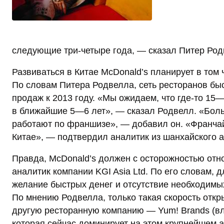
следующие три-четыре года, — сказал Питер Род
Развиваться в Китае McDonald’s планирует в том
По словам Питера Родвелла, сеть ресторанов быс
продаж к 2013 году. «Мы ожидаем, что где-то 1
в ближайшие 5—6 лет», — сказал Родвелл. «Боль
работают по франшизе», — добавил он. «Франча
Китае», — подтвердил аналитик из шанхайского а
Правда, McDonald’s должен с осторожностью отн
аналитик компании KGI Asia Ltd. По его словам, 
желание быстрых денег и отсутствие необходимы
По мнению Родвелла, только такая скорость откр
другую ресторанную компанию — Yum! Brands (влад
которая сейчас доминирует на этом крупнейшем а