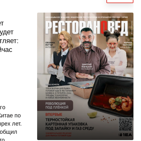
ет
удет
тляет:
йчас
го
Китае по
рех лет.
ообщил
то