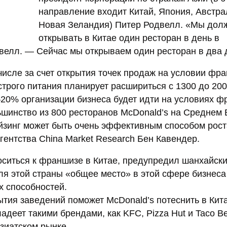
направление входит Китай, Япония, Австра
Новая Зеландия) Питер Родвелл. «Мы дол
открывать в Китае один ресторан в день в
велл. — Сейчас мы открываем один ресторан в два 
 числе за счет открытия точек продаж на условии фр
трого питания планирует расшириться с 1300 до 200
5—20% организации бизнеса будет идти на условиях 
шинство из 800 ресторанов McDonald’s на Среднем 
йзинг может быть очень эффективным способом рост
гентства China Market Research Бен Кавендер.
оситься к франшизе в Китае, предупредил шанхайск
для этой страны «общее место» в этой сфере бизнес
х способностей.
ытия заведений поможет McDonald’s потеснить в Кит
еет такими брендами, как KFC, Pizza Hut и Taco Bel
зиатском рынке.