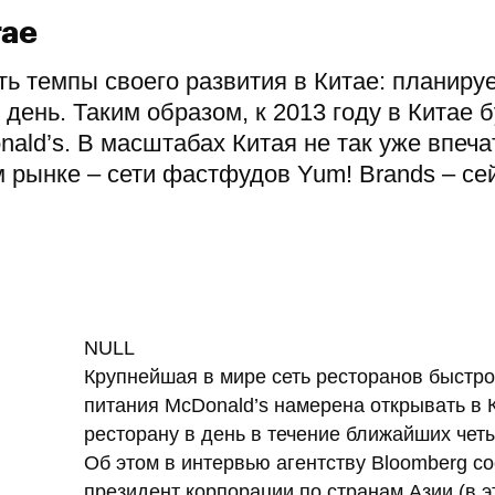
тае
ь темпы своего развития в Китае: планиру
день. Таким образом, к 2013 году в Китае б
ald’s. В масштабах Китая не так уже впеча
м рынке – сети фастфудов Yum! Brands – се
NULL
Крупнейшая в мире сеть ресторанов быстро
питания McDonald’s намерена открывать в 
ресторану в день в течение ближайших четы
Об этом в интервью агентству Bloomberg с
президент корпорации по странам Азии (в э