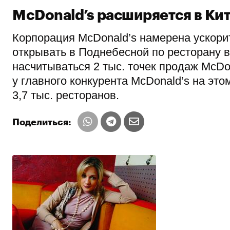
McDonald’s расширяется в Ки
Корпорация McDonald’s намерена ускорит
открывать в Поднебесной по ресторану в 
насчитываться 2 тыс. точек продаж McDon
у главного конкурента McDonald’s на это
3,7 тыс. ресторанов.
Поделиться: