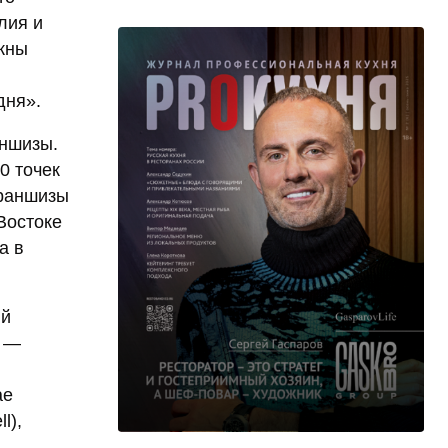
лия и
жны
дня».
аншизы.
0 точек
франшизы
Востоке
а в
ий
а —
ае
l),