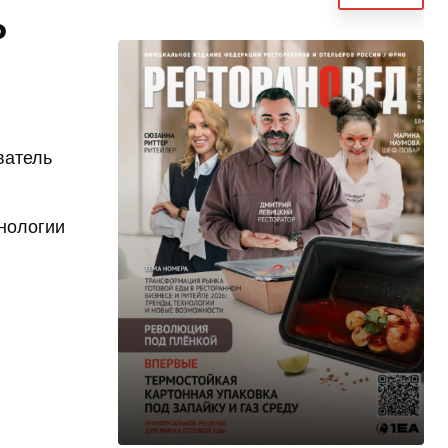
о
ватель
хнологии