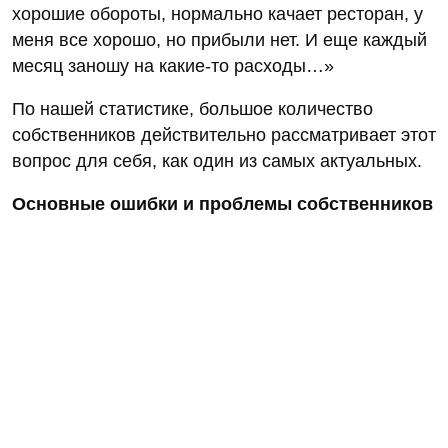
хорошие обороты, нормально качает ресторан, у
меня все хорошо, но прибыли нет. И еще каждый
месяц заношу на какие-то расходы…»
По нашей статистике, большое количество
собственников действительно рассматривает этот
вопрос для себя, как один из самых актуальных.
Основные ошибки и проблемы собственников
или управляющих:
— неправильно считают;
Очень часто мы встречаем такую ситуацию, когда
отчеты есть, но люди их неправильно
интерпретируют.
— не контролируют финансовые потоки;