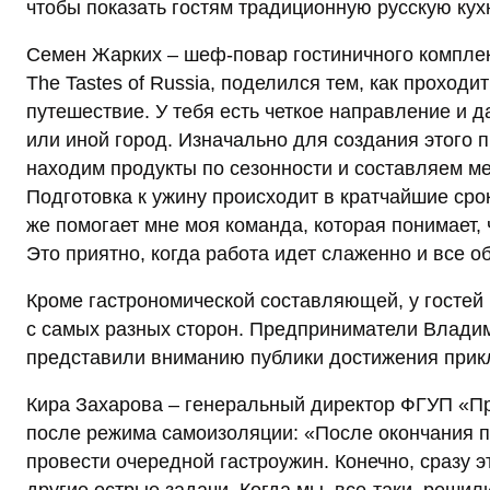
чтобы показать гостям традиционную русскую кухн
Семен Жарких – шеф-повар гостиничного комплек
The Tastes of Russia, поделился тем, как проходи
путешествие. У тебя есть четкое направление и 
или иной город. Изначально для создания этого п
находим продукты по сезонности и составляем ме
Подготовка к ужину происходит в кратчайшие срок
же помогает мне моя команда, которая понимает, ч
Это приятно, когда работа идет слаженно и все 
Кроме гастрономической составляющей, у гостей
с самых разных сторон. Предприниматели Владими
представили вниманию публики достижения прик
Кира Захарова – генеральный директор ФГУП «Пр
после режима самоизоляции: «После окончания 
провести очередной гастроужин. Конечно, сразу э
другие острые задачи. Когда мы, все-таки, реши