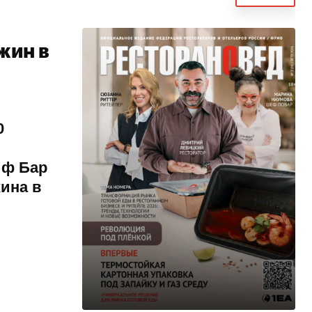
жин в
0
иф Бар
ина в