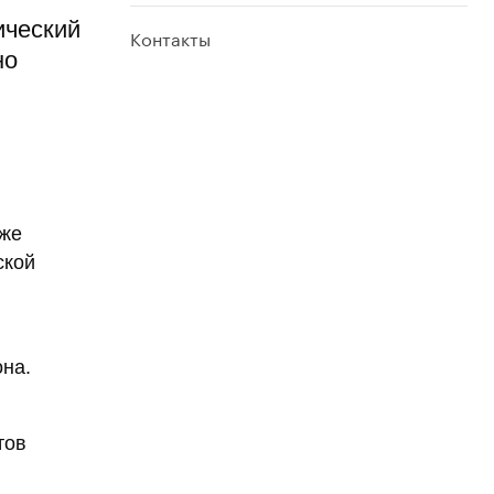
ический
Контакты
но
кже
ской
она.
тов