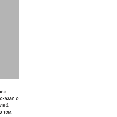
аве
сказал о
леб,
в том,