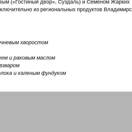
ым («Гостиный двор», Суздаль) и Семеном Жарких
сключительно из региональных продуктов Владимирс
речневым хворостом
еем и раковым маслом
 взваром
олока и каленым фундуком