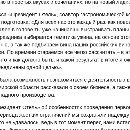
ю в простых вкусах и сочетаниях, но на новый лад».
са «Президент-Отель», соавтор гастрономической к
т подготовка: «Для всех нас это каждый раз, как ново
далее в голове ты уже начинаешь выстраивать планы 
раздника выбирается тематика ужина, на основе это
ню, а так же подбираем вина наших российских вин
и. По времени стараемся все четко рассчитать – в э
то и как должно быть, и какой результат в итоге я о
объединены одной целью».
 была возможность познакомиться с деятельностью в
рской области рассказали о своем бизнесе, а такж
ладного производства.
езидент-Отель» об особенностях проведения перво
периода жестких ограничений мы сохраняли надежду
то не удавалось, ведь в тот момент перед нами вста
лись, буквально накануне правительством были введ