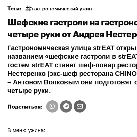
Теги:
гастрономический ужин
Шефские гастроли на гастроно
четыре руки от Андрея Нестер
Гастрономическая улица strEAT откр
названием «шефские гастроли в
strEA
гостем
strEAT
c
танет шеф-повар ресто
Нестеренко (экс-шеф ресторана CHIN
– Антоном Волковым они подготовят 
четыре руки.
Поделиться:
В меню ужина: