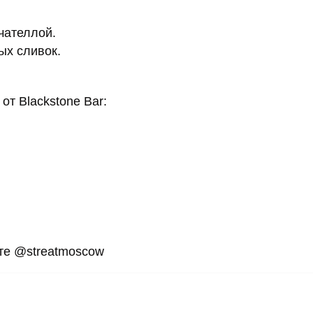
чателлой.
ых сливок.
т Blackstone Bar:
те @streatmoscow