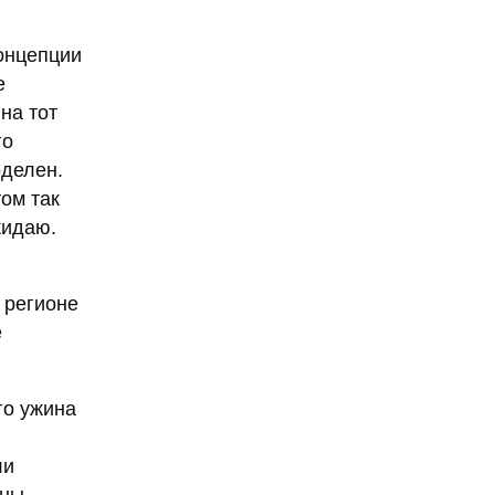
онцепции
е
на тот
го
оделен.
том так
жидаю.
 регионе
е
го ужина
ли
ены