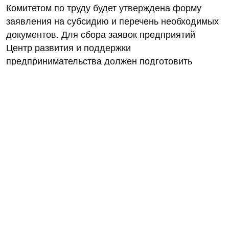
Комитетом по труду будет утверждена форму
заявления на субсидию и перечень необходимых
документов. Для сбора заявок предприятий
Центр развития и поддержки
предпринимательства должен подготовить
специальный сервис.
В Петербурге в торговых центрах 56 фуд-кортов,
где работают от 560 до 800 заведений
общественного питания (по данным аналитиков
компании Maris в ассоциации с CBRE)
На выплату субсидий не могут претендовать фуд-
корты и фуд-плейсы, расположенные на
территории вокзалов, аэропорта,
автозаправочных станций, которые во время
пандемии не закрывали.