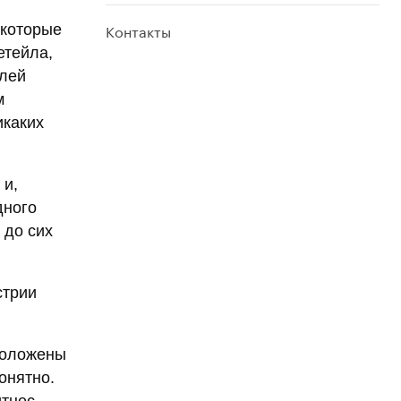
Контакты
 которые
етейла,
елей
м
икаких
 и,
дного
 до сих
стрии
сположены
онятно.