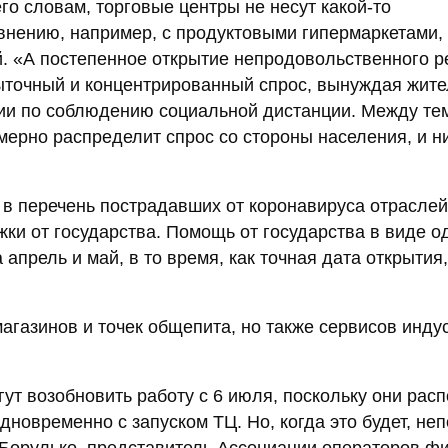
го словам, торговые центры не несут какой-то
внению, например, с продуктовыми гипермаркетами,
й. «А постепенное открытие непродовольственного р
быточный и концентрированный спрос, вынуждая жит
ции по соблюдению социальной дистанции. Между те
ерно распределит спрос со стороны населения, и н
 в перечень пострадавших от коронавируса отраслей
жки от государства. Помощь от государства в виде о
апрель и май, в то время, как точная дата открытия,
агазинов и точек общепита, но также сервисов инду
ут возобновить работу с 6 июля, поскольку они ра
дновременно с запуском ТЦ. Но, когда это будет, неп