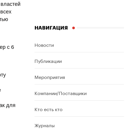
 властей
 всех
стью
НАВИГАЦИЯ
Новости
ер с 6
Публикации
оту
Мероприятия
е
Компании/Поставщики
ак для
Кто есть кто
Журналы