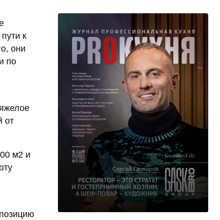
е
 пути к
о, они
и по
тяжелое
 от
00 м2 и
оту
 позицию