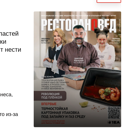
ластей
ки
т нести
неса,
то из-за