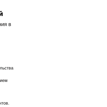
й
ния в
ельства
нием
нтов.