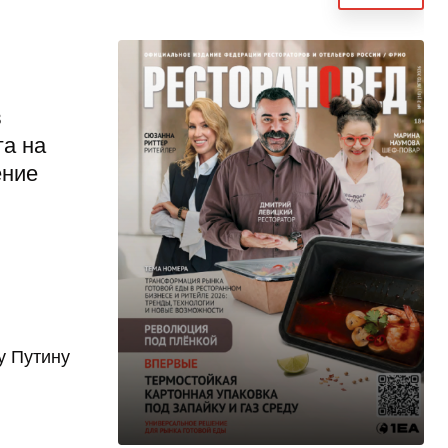
в
га на
ение
у Путину