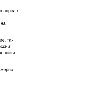
 в апреле
 на
ие, так
оссии
венники
змерно