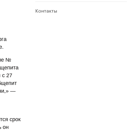
Контакты
рга
е.
ие №
бщепита
 с 27
общепит
ни,» —
тся срок
ь он