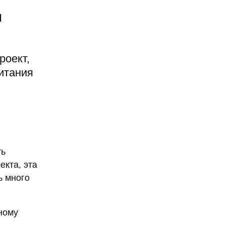
й
роект,
итания
ть
кта, эта
ь много
ному