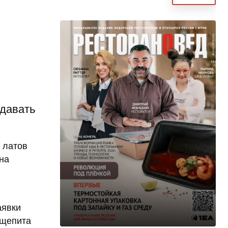
одавать
 латов
 на
аявки
бщепита