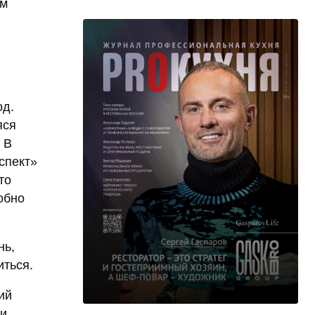
им
од.
яся
 В
спект»
то
обно
нь,
иться.
ий
 и