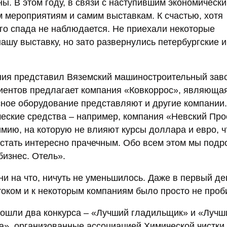
ы. В этом году, в связи с наступившим экономическ
 мероприятиям и самим выставкам. К счастью, хотя
го спада не наблюдается. Не приехали некоторые
ашу выставку, но зато развернулись петербургские и
ния представил Вяземский машиностроительный зав
иентов предлагает компания «Ковкоррос», являюща
ное оборудование представляют и другие компании.
еские средства – например, компания «Невский Про
мию, на которую не влияют курсы доллара и евро, ч
 стать интересно прачечным. Обо всем этом мы подр
изнес. Отель».
 ни на что, ничуть не уменьшилось. Даже в первый де
оком и к некоторым компаниям было просто не проб
рошли два конкурса – «Лучший гладильщик» и «Лучш
ха», организованные ассоциацией Химической чистки