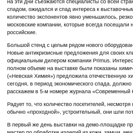
на эти дни съезжаются специалисты со всей стран
спадом, ожидался и спад интереса к выставочным
количество экспонентов явно уменьшилось, резко
московские компании, которые всегда посещали н
российские.
Большой стенд с целым рядом нового оборудова
Новые антикризисные предложения для своих кл
официальным дилером компании Primus. Интерес
полном объеме на выставке были показаны химич
(«Невская Химия») предложила отечественную хи
сегодня, в период экономического спада, должно
расскажем в 5-м номере журнала «Современный б
Радует то, что количество посетителей, несмотря
обычно «проходной», устроительный, они шли пот
В первый же день выставки на демо-площадке п
мастер по обработке изделий из кожи, замши, ме