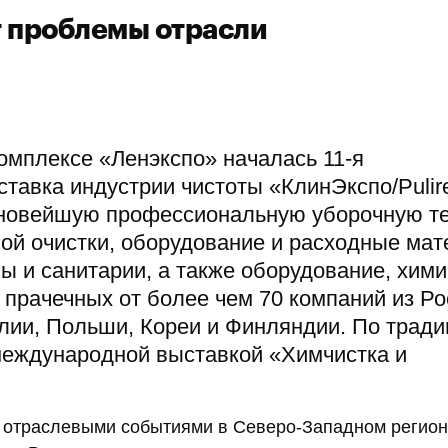
т проблемы отрасли
омплексе «Ленэкспо» началась 11-я
авка индустрии чистоты «КлинЭкспо/Pulir
т новейшую профессиональную уборочную т
ой очистки, оборудование и расходные ма
ны и санитарии, а также оборудование, хим
 прачечных от более чем 70 компаний из Ро
лии, Польши, Кореи и Финляндии. По тради
международной выставкой «Химчистка и
 отраслевыми событиями в Северо-Западном регион