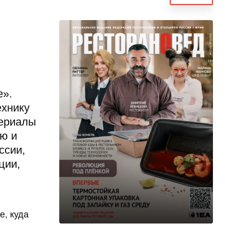
e».
ехнику
териалы
ию и
ссии,
ции,
е, куда