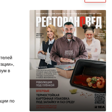
отелей
тации»,
рум в
ации по