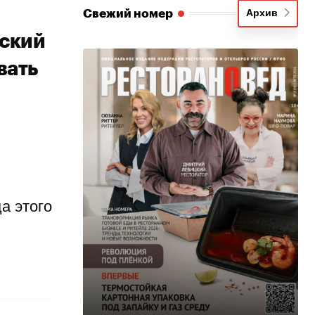
Свежий номер
Архив
йский
вать
а этого