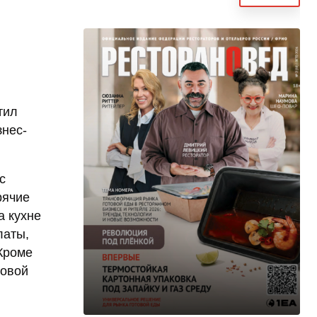
тил
нес-
с
рячие
а кухне
латы,
 Кроме
товой