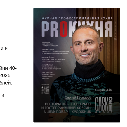
и и
йни 40-
 2025
блей.
 и