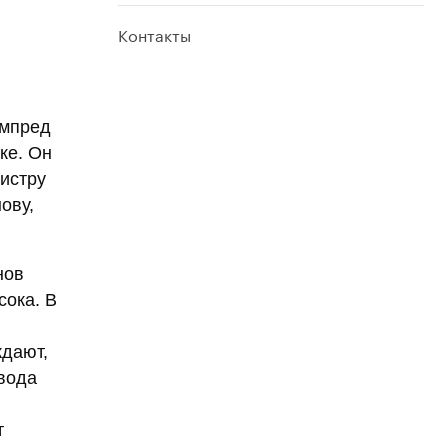
Контакты
ампред
ке. Он
истру
ову,
нов
сока. В
ждают,
 вода
т