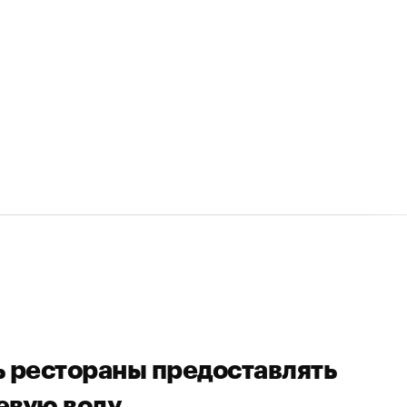
ь рестораны предоставлять
евую воду