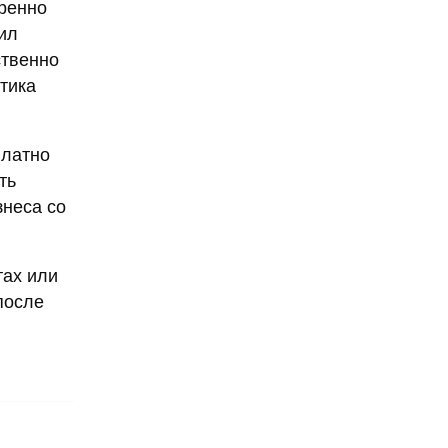
еренно
ил
ственно
тика
платно
ть
знеса со
тах или
после