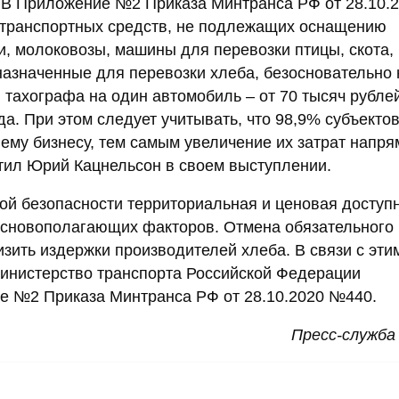
 В Приложение №2 Приказа Минтранса РФ от 28.10.
 транспортных средств, не подлежащих оснащению
и, молоковозы, машины для перевозки птицы, скота,
азначенные для перевозки хлеба, безосновательно 
 тахографа на один автомобиль – от 70 тысяч рубле
а. При этом следует учитывать, что 98,9% субъекто
нему бизнесу, тем самым увеличение их затрат напр
етил Юрий Кацнельсон в своем выступлении.
й безопасности территориальная и ценовая доступ
основополагающих факторов. Отмена обязательного
зить издержки производителей хлеба. В связи с эти
инистерство транспорта Российской Федерации
е №2 Приказа Минтранса РФ от 28.10.2020 №440.
Пресс-служб