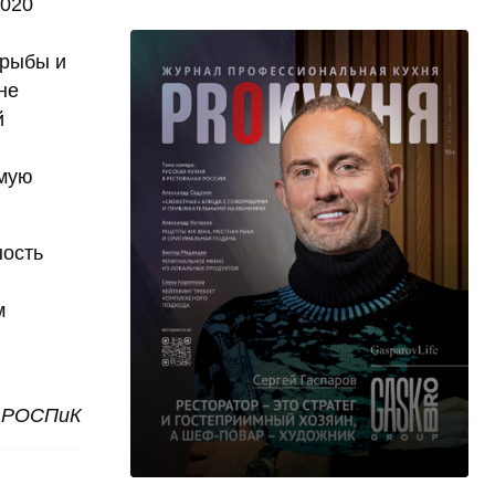
2020
 рыбы и
не
й
в
ямую
ность
м
а РОСПиК