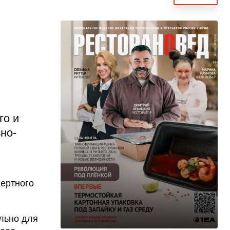
го и
но-
пертного
льно для