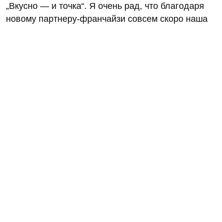
„Вкусно — и точка“. Я очень рад, что благодаря
новому партнеру-франчайзи совсем скоро наша
сеть выйдет за пределы Российской Федерации
и будет масштабироваться не просто в новом
регионе, а в новой стране», — сообщил Олег
Пароев, генеральный директор «Вкусно —
и точка».
Стоит отметить, что в Киргизии нет ресторанов
McDonald’s.
Об уходе из России McDonald’s объявила в мае
2022 года. Американская компания продала
российский бизнес предпринимателю Александру
Говору, который после сделки говорил, что
договор предусматривает опцион на обратный
выкуп в ближайшие 10–15 лет после сделки.
Вскоре после этого вместо McDonald’s в России