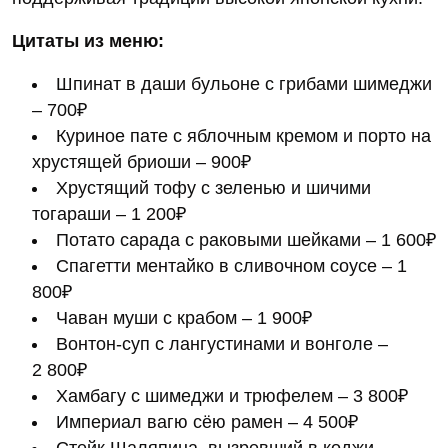
Цитаты из меню:
Шпинат в даши бульоне с грибами шимеджи
– 700₽
Куриное пате с яблочным кремом и порто на
хрустящей бриоши – 900₽
Хрустящий тофу с зеленью и шичими
тогараши – 1 200₽
Потато сарада с раковыми шейками – 1 600₽
Спагетти ментайко в сливочном соусе – 1
800₽
Чаван муши с крабом – 1 900₽
Вонтон-суп с лангустинами и вонголе –
2 800₽
Хамбагу с шимеджи и трюфелем – 3 800₽
Империал вагю сёю рамен – 4 500₽
Стейк Шаляпина, вызревший в коджи –