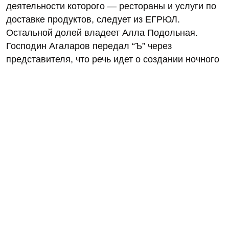
деятельности которого — рестораны и услуги по
доставке продуктов, следует из ЕГРЮЛ.
Остальной долей владеет Алла Подольная.
Господин Агаларов передал “Ъ” через
представителя, что речь идет о создании ночного
клуба и караоке в Estate Mall, новом комплексе
бизнесмена на Новорижском шоссе. По его
словам, управляющая компания и партнер
развивают караоке-клуб Royal Arbat в Москве.
Эксперты называют формат ночных заведений
одним из самых рискованных на рынке. Пока
трафик отстает от докризисного на 40%, а
выручка растет недостаточными темпами.
Сам же Агалоров видит в данном
сегменте перспективу развития.