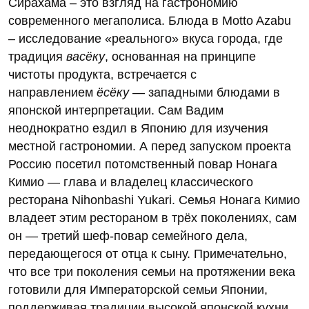
Сирахама – это взгляд на гастрономию
современного мегаполиса. Блюда в Motto Azabu
– исследование «реального» вкуса города, где
традиция
васёку
, основанная на принципе
чистоты продукта, встречается с
направлением
ёсёку
— западными блюдами в
японской интерпретации. Сам Вадим
неоднократно ездил в Японию для изучения
местной гастрономии. А перед запуском проекта
Россию посетил потомственный повар Нонага
Кимио — глава и владелец классического
ресторана Nihonbashi Yukari. Семья Нонага Кимио
владеет этим рестораном в трёх поколениях, сам
он — третий шеф-повар семейного дела,
передающегося от отца к сыну. Примечательно,
что все три поколения семьи на протяжении века
готовили для Императорской семьи Японии,
поддерживая традиции высокой японской кухни.