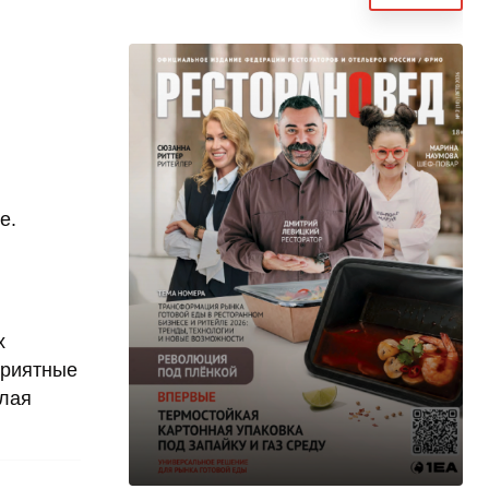
е.
х
Приятные
елая