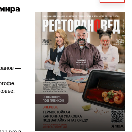
 мира
оранов —
ргофе,
ковье:
Париже в