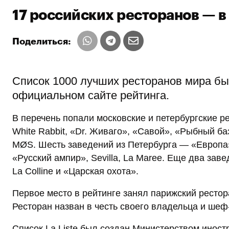
17 российских ресторанов — 
Поделиться:
Список 1000 лучших ресторанов мира был
официальном сайте рейтинга.
В перечень попали московские и петербургские 
White Rabbit, «Dr. Живаго», «Савой», «Рыбный ба
MØS. Шесть заведений из Петербурга — «Европа
«Русский ампир», Sevilla, La Maree. Еще два зав
La Colline и «Царская охота».
Первое место в рейтинге занял парижский рестор
Ресторан назван в честь своего владельца и шеф
Список La Liste был создан Министерством инос