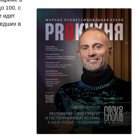
о 100, с
е идет
шедших в