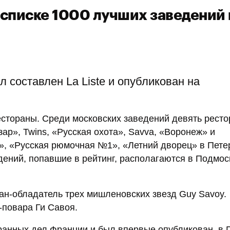
в списке 1000 лучших заведений
 составлен La Liste и опубликован на
рестораны. Среди московских заведений девять рест
зар», Twins, «Русская охота», Savva, «Воронеж» и
», «Русская рюмочная №1», «Летний дворец» в Пете
едений, попавшие в рейтинг, располагаются в Подмос
ан-обладатель трех мишленовских звезд Guy Savoy.
-повара Ги Савоя.
транных дел Франции и был впервые опубликован в 