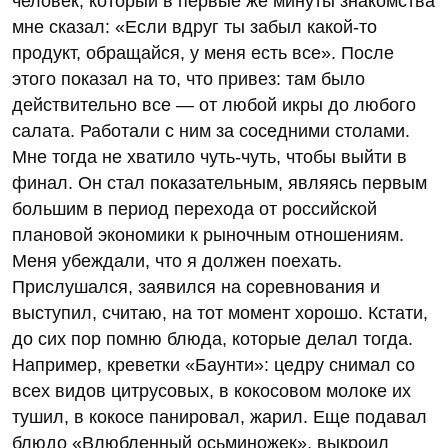
человек, который в первые же минуты знакомства
мне сказал: «Если вдруг ты забыл какой-то
продукт, обращайся, у меня есть все». После
этого показал на то, что привез: там было
действительно все — от любой икры до любого
салата. Работали с ним за соседними столами.
Мне тогда не хватило чуть-чуть, чтобы выйти в
финал. Он стал показательным, являясь первым
большим в период перехода от российской
плановой экономики к рыночным отношениям.
Меня убеждали, что я должен поехать.
Прислушался, заявился на соревнования и
выступил, считаю, на тот момент хорошо. Кстати,
до сих пор помню блюда, которые делал тогда.
Например, креветки «Баунти»: цедру снимал со
всех видов цитрусовых, в кокосовом молоке их
тушил, в кокосе панировал, жарил. Еще подавал
блюдо «Влюбленный осьминожек», выкроил