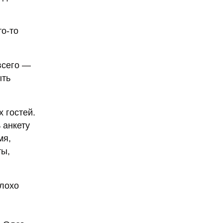
то-то
всего —
ыть
 гостей.
 анкету
мя,
ты,
плохо