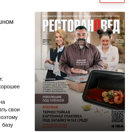
ешном
и:
 хорошее
на
ать свои
Поэтому
 базу