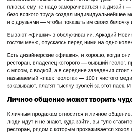
плюсы: ему не надо заморачиваться на дизайн — т
безо всякого труда создал индивидуальнейшее ме
и с друзьями — чтобы показать им своих белочку 
Бывают «фишки» в обслуживании. Аркадий Новико
гостям меню, опускаясь перед ними на одно коле
Есть дизайнерские «фишки», и хорошо, когда они
ресторан, владелец которого — бывший геолог, п
с мясом, с водкой, а в середине заведения стоит к
называемый «паек геолога» — 100 г чистого меди
заказывают, платят тысячу рублей за этот паек. И
Личное общение может творить чуд
К личным продажам относится и личное общение. 
люди идут и не знают, куда зайти, вы тупо ставите
ресторан, рядом с которым прохаживается хохол 