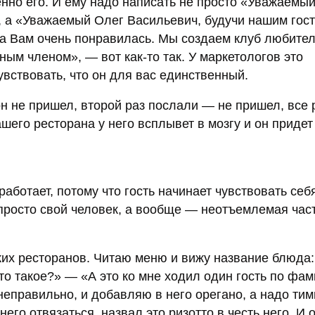
нно его. И ему надо написать не просто «Уважаемы
, а «Уважаемый Олег Васильевич, будучи нашим гос
на Вам очень понравилась. Мы создаем клуб любите
ным членом», — вот как-то так. У маркетологов это
увствовать, что он для вас единственный.
он не пришел, второй раз послали — не пришел, все
шего ресторана у него всплывет в мозгу и он придет 
аботает, потому что гость начинает чувствовать себ
просто свой человек, а вообще — неотъемлемая част
ких ресторанов. Читаю меню и вижу название блюда:
то такое?» — «А это ко мне ходил один гость по фа
 неправильно, и добавляю в него орегано, а надо тим
 него отвязаться, назвал это ризотто в честь него. И 