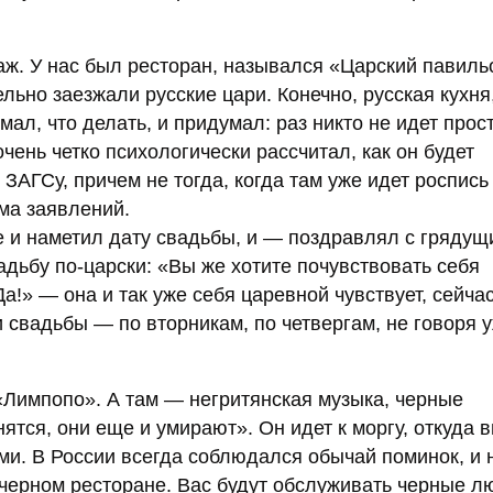
ж. У нас был ресторан, назывался «Царский павиль
льно заезжали русские цари. Конечно, русская кухня
ал, что делать, и придумал: раз никто не идет прост
чень четко психологически рассчитал, как он будет
ЗАГСу, причем не тогда, когда там уже идет роспись
ема заявлений.
ие и наметил дату свадьбы, и — поздравлял с грядущ
адьбу по-царски: «Вы же хотите почувствовать себя
!» — она и так уже себя царевной чувствует, сейчас
и свадьбы — по вторникам, по четвергам, не говоря 
«Лимпопо». А там — негритянская музыка, черные
ятся, они еще и умирают». Он идет к моргу, откуда 
ми. В России всегда соблюдался обычай поминок, и 
 черном ресторане. Вас будут обслуживать черные л