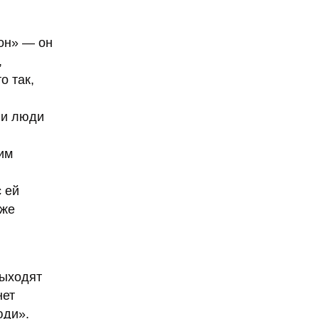
он» — он
,
о так,
 и люди
им
 ей
уже
выходят
нет
юди».