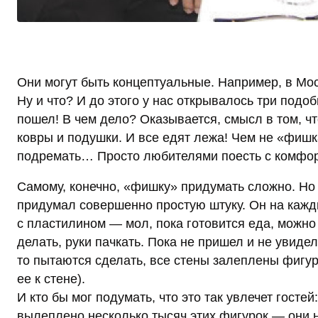
Они могут быть концептуальные. Например, в Мос
Ну и что? И до этого у нас открывалось три подо
пошел! В чем дело? Оказывается, смысл в том, что
ковры и подушки. И все едят лежа! Чем не «фиш
подремать… Просто любителями поесть с комфорт
Самому, конечно, «фишку» придумать сложно. Но
придумал совершенно простую штуку. Он на кажд
с пластилином — мол, пока готовится еда, можно 
делать, руки пачкать. Пока не пришел и не увиде
то пытаются сделать, все стены залеплены фигур
ее к стене).
И кто бы мог подумать, что это так увлечет гост
вылеплено несколько тысяч этих фигурок — они 