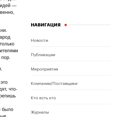
 идей —
венно,
НАВИГАЦИЯ
ни.
народ
Новости
 только
бителями
Публикации
 пор.
Мероприятия
,
Компании/Поставщики
 это
ят, что-
крепишь
Кто есть кто
я было
Журналы
ные