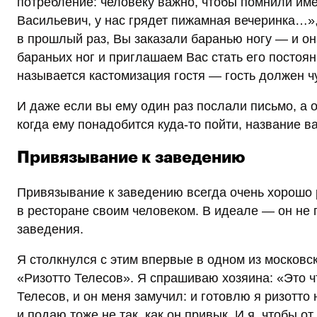
потребление: человеку важно, чтобы помнили име
Васильевич, у нас грядет пижамная вечеринка…»
в прошлый раз, Вы заказали баранью ногу — и о
бараньих ног и приглашаем Вас стать его постоян
называется кастомизация гостя — гость должен ч
И даже если вы ему один раз послали письмо, а 
когда ему понадобится куда-то пойти, название ва
Привязывание к заведению
Привязывание к заведению всегда очень хорошо р
в ресторане своим человеком. В идеале — он не 
заведения.
Я столкнулся с этим впервые в одном из московс
«Ризотто Телесов». Я спрашиваю хозяина: «Это ч
Телесов, и он меня замучил: и готовлю я ризотто
и подаю тоже не так, как он привык. И я, чтобы от