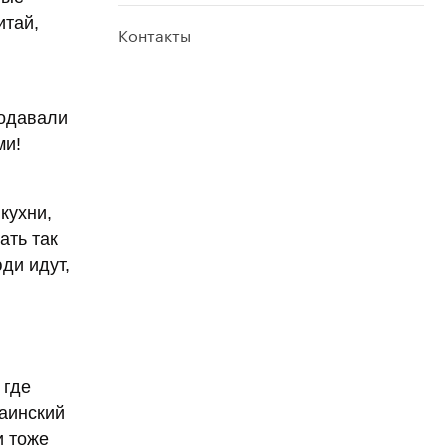
итай,
Контакты
подавали
ми!
кухни,
ать так
ди идут,
 где
раинский
и тоже