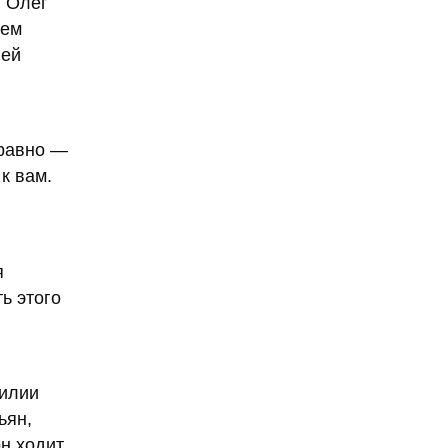
й Олег
тем
лей
 равно —
к вам.
я
ь этого
милии
ьян,
он ходит