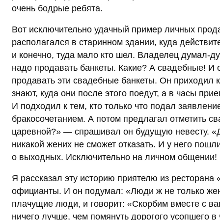
очень бодрые ребята.
Вот исключительно удачный пример личных прода
располагался в старинном здании, куда действите
и конечно, туда мало кто шел. Владелец думал-дум
надо продавать банкеты. Какие? А свадебные! И о
продавать эти свадебные банкеты. Он приходил к 
знают, куда они после этого поедут, а в часы при
И подходил к тем, кто только что подал заявлен
бракосочетанием. А потом предлагал отметить св
царевной?» — спрашивал он будущую невесту. «Да
никакой жених не сможет отказать. И у него пошл
о выходных. Исключительно на личном общении!
Я рассказал эту историю приятелю из ресторана 
официанты. И он подумал: «Люди ж не только жен
плачущие люди, и говорит: «Скорбим вместе с ва
ничего лучше, чем помянуть дорогого усопшего в