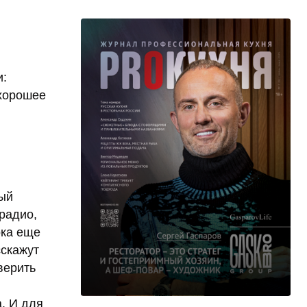
и:
 хорошее
ый
радио,
ока еще
сскажут
оверить
. И для