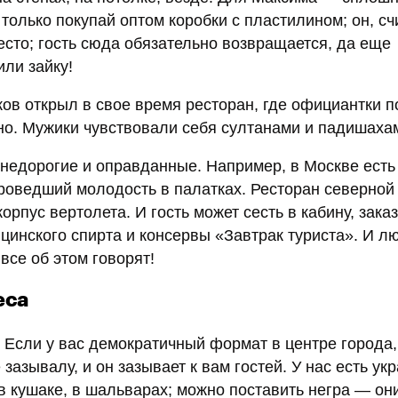
олько покупай оптом коробки с пластилином; он, сч
сто; гость сюда обязательно возвращается, да еще
или зайку!
в открыл в свое время ресторан, где официантки 
но. Мужики чувствовали себя султанами и падишаха
 недорогие и оправданные. Например, в Москве есть
роведший молодость в палатках. Ресторан северной 
орпус вертолета. И гость может сесть в кабину, заказ
цинского спирта и консервы «Завтрак туриста». И лю
 все об этом говорят!
еса
Если у вас демократичный формат в центре города,
 зазывалу, и он зазывает к вам гостей. У нас есть ук
в кушаке, в шальварах; можно поставить негра — он