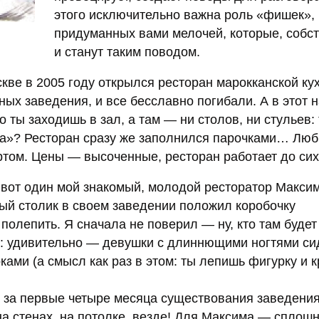
этого исключительно важна роль «фишек»,
придуманных вами мелочей, которые, собст
и станут таким поводом.
кве в 2005 году открылся ресторан марокканской кух
бных заведения, и все бесславно погибали. А в этот 
 ты заходишь в зал, а там — ни столов, ни стульев:
ка»? Ресторан сразу же заполнился парочками… Лю
ом. Цены — высоченные, ресторан работает до сих
 вот один мой знакомый, молодой ресторатор Максим
ый столик в своем заведении положил коробочку
полепить. Я сначала не поверил — ну, кто там будет
л: удивительно — девушки с длиннющими ногтями сид
ками (а смысл как раз в этом: ты лепишь фигурку и 
ей: за первые четыре месяца существования заведени
на стенах, на потолке, везде! Для Максима — сплош