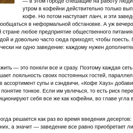
— в этом городе спешащие на работу люди
утром в кофейни действительно только вып
кофе. Но потом наступает ланч, и эти заве
ообщаться в неформальной обстановке. А уж вечеро
й стране любое предприятие общественного питания,
дой и довольно часто сюда приходят, чтобы поесть.
ически ни одно заведение: каждому нужен дополнит
ить — это поняли все и сразу. Поэтому каждая сеть
шает лояльность своих постоянных гостей, паралле
 ассортимент супы и сэндвичи, «Кофе Хауз» добав
онятие тонкое. Если им увлечься, то есть риск пер
иционируют себя все же как кофейни, во главе угла 
ногда решается как раз во время введения десертов:
 них, а значит — заведение все равно приобретает л