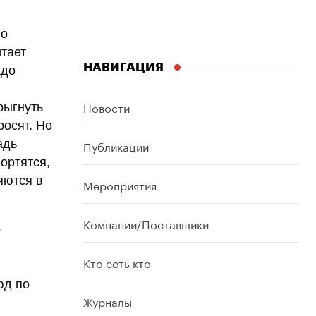
го
итает
НАВИГАЦИЯ
адо
Новости
рыгнуть
росят. Но
Публикации
адь
ортятся,
яются в
Мероприятия
Компании/Поставщики
р
Кто есть кто
юд по
Журналы