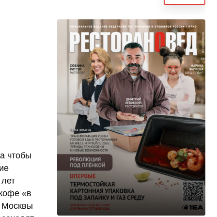
 а чтобы
ие
 лет
кофе «в
я Москвы