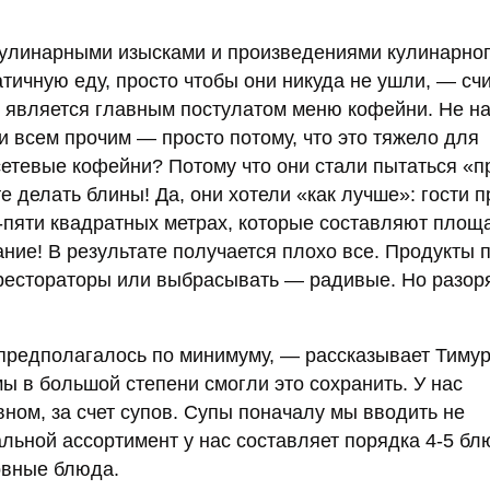
кулинарными изысками и произведениями кулинарно
тичную еду, просто чтобы они никуда не ушли, — сч
, является главным постулатом меню кофейни. Не н
 всем прочим — просто потому, что это тяжело для
сетевые кофейни? Потому что они стали пытаться «п
е делать блины! Да, они хотели «как лучше»: гости п
х-пяти квадратных метрах, которые составляют площ
ние! В результате получается плохо все. Продукты п
 рестораторы или выбрасывать — радивые. Но разор
предполагалось по минимуму, — рассказывает Тиму
 в большой степени смогли это сохранить. У нас
ном, за счет супов. Супы поначалу мы вводить не
альной ассортимент у нас составляет порядка 4-5 бл
овные блюда.