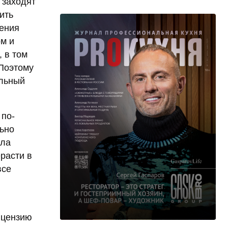
 заходят
ить
дения
м и
 в том
 Поэтому
ельный
 по-
льно
ила
ерасти в
все
ицензию