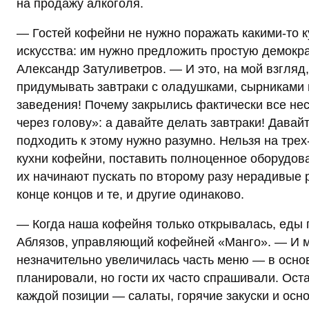
на продажу алкоголя.
— Гостей кофейни не нужно поражать какими-то 
искусства: им нужно предложить простую демокра
Александр Затуливетров. — И это, на мой взгляд
придумывать завтраки с оладушками, сырниками и
заведения! Почему закрылись фактически все не
через голову»: а давайте делать завтраки! Давайт
подходить к этому нужно разумно. Нельзя на тре
кухни кофейни, поставить полноценное оборудова
их начинают пускать по второму разу нерадивые
конце концов и те, и другие одинаково.
— Когда наша кофейня только открывалась, еды 
Аблязов, управляющий кофейней «Манго». — И мы
незначительно увеличилась часть меню — в основ
планировали, но гости их часто спрашивали. Ост
каждой позиции — салаты, горячие закуски и осн