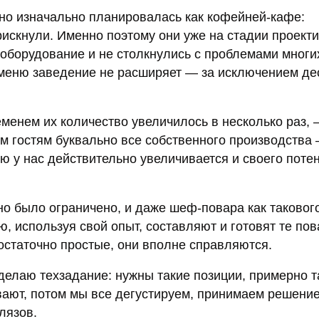
 оно изначально планировалась как кофейней-кафе:
рискнули. Именно поэтому они уже на стадии проект
 оборудование и не столкнулись с проблемами многи
 меню заведение не расширяет — за исключением де
еменем их количество увеличилось в несколько раз,
м гостям буквально все собственного производства 
ю у нас действительно увеличивается и своего поте
было ограничено, и даже шеф-повара как такового
, используя свой опыт, составляют и готовят те пов
достаточно простые, они вполне справляются.
делаю техзадание: нужны такие позиции, примерно т
вают, потом мы все дегустируем, принимаем решение
лязов.