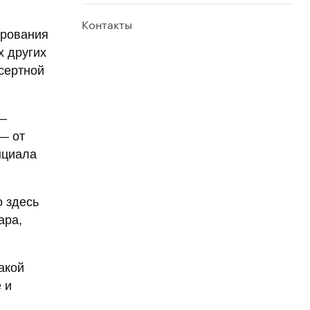
Контакты
ирования
х других
сертной
 —
— от
нциала
 здесь
ара,
акой
 и