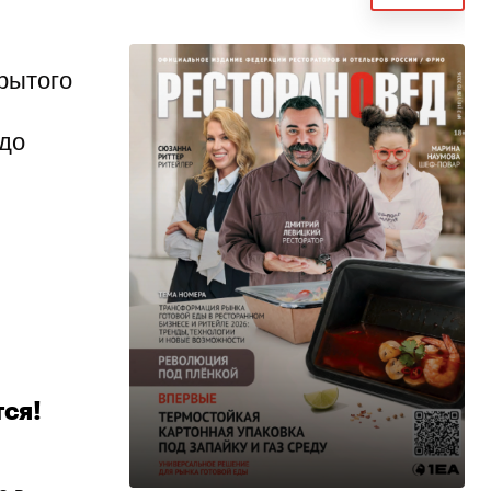
крытого
 до
тся!