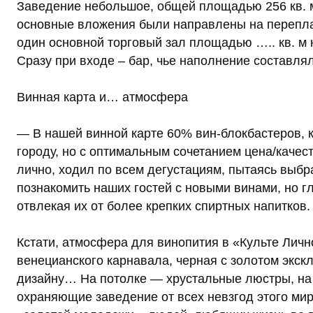
Заведение небольшое, общей площадью 256 кв. м
основные вложения были направлены на переплан
один основной торговый зал площадью ….. кв. м н
Сразу при входе – бар, чье наполнение составл
Винная карта и… атмосфера
— В нашей винной карте 60% вин-блокбастеров, 
городу, но с оптимальным сочетанием цена/качес
лично, ходил по всем дегустациям, пытаясь выбра
познакомить наших гостей с новыми винами, но г
отвлекая их от более крепких спиртных напитков.
Кстати, атмосфера для винопития в «Культе Личн
венецианского карнавала, черная с золотом экс
дизайну… На потолке — хрустальные люстры, на 
охраняющие заведение от всех невзгод этого ми