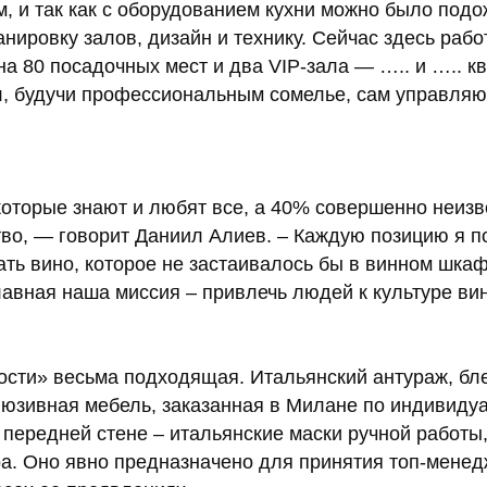
, и так как с оборудованием кухни можно было подо
ировку залов, дизайн и технику. Сейчас здесь рабо
а 80 посадочных мест и два VIP-зала — ….. и ….. кв
ял, будучи профессиональным сомелье, сам управля
которые знают и любят все, а 40% совершенно неиз
тво, — говорит Даниил Алиев. – Каждую позицию я 
ть вино, которое не застаивалось бы в винном шкаф
лавная наша миссия – привлечь людей к культуре ви
ости» весьма подходящая. Итальянский антураж, бл
клюзивная мебель, заказанная в Милане по индивиду
передней стене – итальянские маски ручной работы
ра. Оно явно предназначено для принятия топ-менед