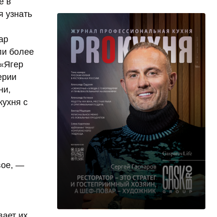
е в
я узнать
ар
ли более
 «Ягер
ерии
ни,
кухня с
вое, —
вает их