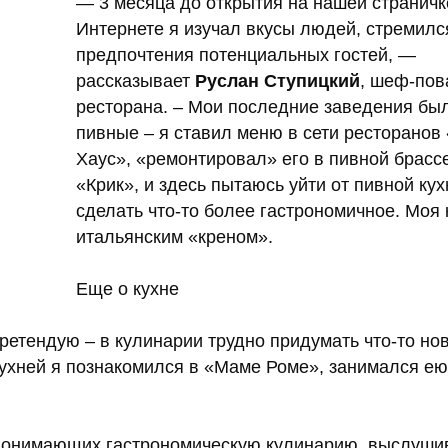
— 3 месяца до открытия на нашей страничк
Интернете я изучал вкусы людей, стремилс
предпочтения потенциальных гостей, —
рассказывает
Руслан Ступицкий
, шеф-пов
ресторана. – Мои последние заведения бы
пивные – я ставил меню в сети ресторанов
Хаус», «ремонтировал» его в пивной брасс
«Крик», и здесь пытаюсь уйти от пивной кух
сделать что-то более гастрономичное. Моя 
итальянским «креном».
Еще о кухне
претендую – в кулинарии трудно придумать что-то но
кухней я познакомился в «Маме Роме», занимался ею
 понимающих гастрономическую кулинарию, выслуши