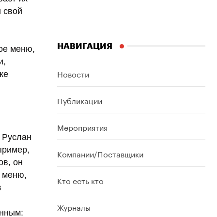
и свой
НАВИГАЦИЯ
ое меню,
и,
Новости
же
Публикации
Мероприятия
т Руслан
пример,
Компании/Поставщики
ов, он
е меню,
Кто есть кто
з
Журналы
енным: