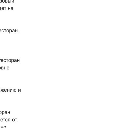
азовый
дет на
есторан.
Ресторан
овне
ижению и
оран
ется от
нно