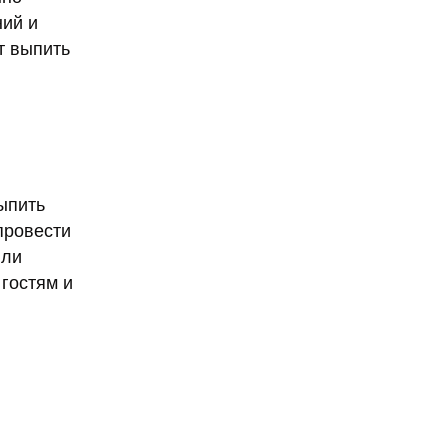
ний и
т выпить
ыпить
провести
или
 гостям и