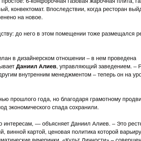
 простое: 6-конфорочная газовая жарочная плита, г
ый, конвектомат. Впоследствии, когда ресторан вый
енено на новое.
едству: до него в этом помещении тоже размещался р
лан в дизайнерском отношении – в нем проведена
зывает
Даниил Алиев
, управляющий заведением. – 
другим внутренним менеджментом – теперь он на ур
енью прошлого года, но благодаря грамотному продв
од экономического спада сохранили.
 интересам, — объясняет Даниил Алиев. – Это рест
ий, винной картой, ценовая политика которой варьиру
тематические вечеринки. «Культ Личности» – соверше