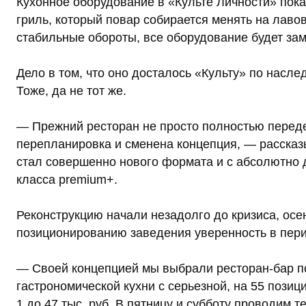
Кухонное оборудование в «Культе Личности» пока
гриль, который повар собирается менять на лавов
стабильные обороты, все оборудование будет зам
Дело в том, что оно досталось «Культу» по насл
Тоже, да не тот же.
— Прежний ресторан не просто полностью переде
перепланировка и сменена концепция, — расска
стал совершенно нового формата и с абсолютно 
класса premium+.
Реконструкцию начали незадолго до кризиса, ос
позиционированию заведения уверенность в пери
— Своей концепцией мы выбрали ресторан-бар по
гастрономической кухни с серьезной, на 55 позиц
1 до 47 тыс. руб. В пятницу и субботу проводим 