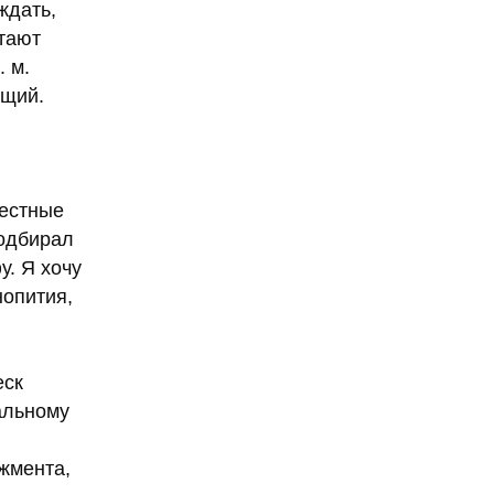
ждать,
тают
. м.
ющий.
вестные
подбирал
у. Я хочу
нопития,
еск
альному
,
жмента,