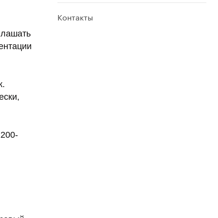
Контакты
глашать
зентации
к.
ески,
1200-