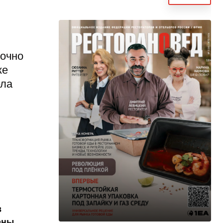
точно
ке
ела
в
ены