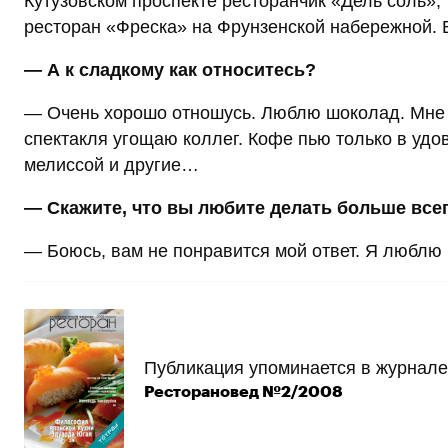
Кутузовском проспекте ресторанчик «Дель соль»
ресторан «Фреска» на Фрунзенской набережной. В
— А к сладкому как относитесь?
— Очень хорошо отношусь. Люблю шоколад. Мне ч
спектакля угощаю коллег. Кофе пью только в удо
мелиссой и другие…
— Скажите, что вы любите делать больше все
— Боюсь, вам не понравится мой ответ. Я люблю р
Публикация упоминается в журнале
Ресторановед №2/2008