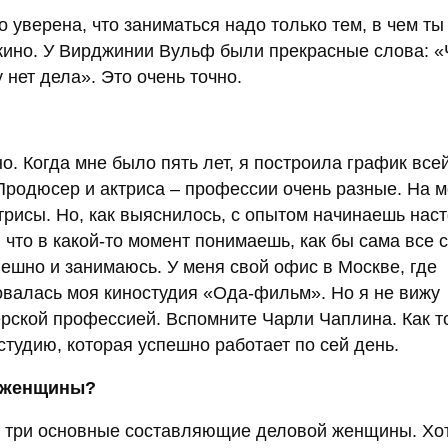
 уверена, что заниматься надо только тем, в чем ты
 кино. У Вирджинии Вульф были прекрасные слова: 
у нет дела». Это очень точно.
. Когда мне было пять лет, я построила график все
. Продюсер и актриса – профессии очень разные. На 
ктрисы. Но, как выяснилось, с опытом начинаешь нас
 что в какой-то момент понимаешь, как бы сама все 
пешно и занимаюсь. У меня свой офис в Москве, где
овалась моя киностудия «Ода-фильм». Но я не вижу
рской профессией. Вспомните Чарли Чаплина. Как т
студию, которая успешно работает по сей день.
й женщины?
то три основные составляющие деловой женщины. Хо