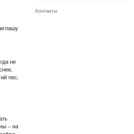
Контакты
риглашу
гда не
снее,
ий пес,
ать
ны – на