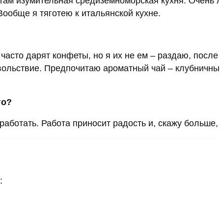
, там изумительная средиземноморская кухня. Очень
ообще я тяготею к итальянской кухне.
асто дарят конфеты, но я их не ем – раздаю, после
вольствие. Предпочитаю ароматный чай – клубничны
го?
аботать. Работа приносит радость и, скажу больше,
: