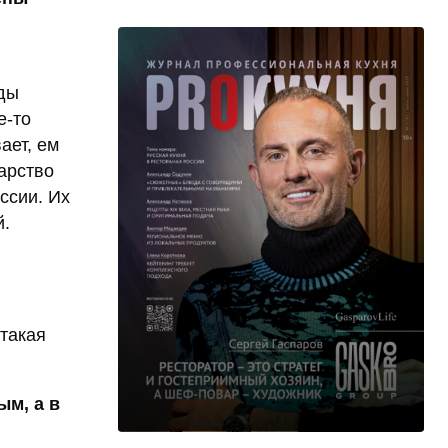
ды
е-то
ает, ем
арство
ссии. Их
й.
 такая
ым, а в