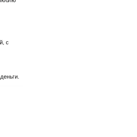
 люблю
й, с
 деньги.