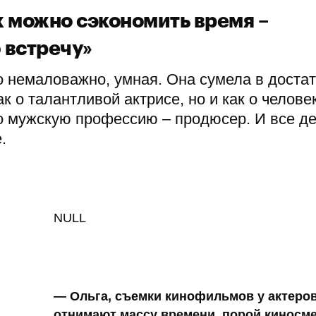
х можно сэкономить время –
 встречу»
то немаловажно, умная. Она сумела в доста
ак о талантливой актрисе, но и как о челове
но мужскую профессию – продюсер. И все д
.
NULL
— Ольга, съемки кинофильмов у актеро
отнимают массу времени, порой киносм