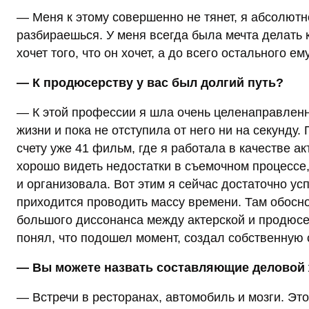
— Меня к этому совершенно не тянет, я абсолютно
разбираешься. У меня всегда была мечта делать
хочет того, что он хочет, а до всего остального ем
— К продюсерству у вас был долгий путь?
— К этой профессии я шла очень целенаправленно
жизни и пока не отступила от него ни на секунду
счету уже 41 фильм, где я работала в качестве а
хорошо видеть недостатки в съемочном процессе,
и организовала. Вот этим я сейчас достаточно ус
приходится проводить массу времени. Там обосн
большого диссонанса между актерской и продюсе
понял, что подошел момент, создал собственную 
— Вы можете назвать составляющие делово
— Встречи в ресторанах, автомобиль и мозги. Э