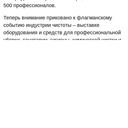
500 профессионалов.
Теперь внимание приковано к флагманскому
событию индустрии чистоты – выставке
оборудования и средств для профессиональной
уборки, санитарии, гигиены, химической чистки и
стирки CleanExpo Moscow 2026.
CleanExpo Moscow 2026 пройдет с 17 по 19
ноября в МВЦ «Крокус Экспо». Регистрация на
выставку уже открыта для посетителей, билет
можно получить на официальном сайте выставки.
По промокоду
ВАШ ПРОМОКОД
посещение
выставки и деловой программы станет
бесплатным.
В этом году ожидается более 160 участников и 6